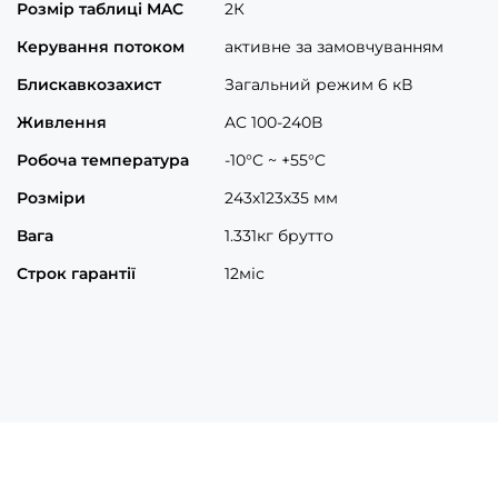
Розмір таблиці MAC
2К
Керування потоком
активне за замовчуванням
Блискавкозахист
Загальний режим 6 кВ
Живлення
AC 100-240В
Робоча температура
-10°C ~ +55°C
Розміри
243х123х35 мм
Вага
1.331кг брутто
Строк гарантії
12міс