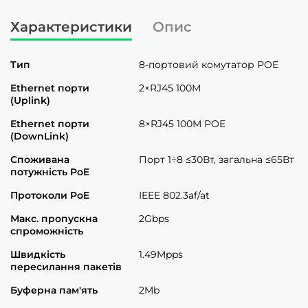
Характеристики
Опис
Тип
8-портовий комутатор POE
Ethernet порти
2×RJ45 100M
(Uplink)
Ethernet порти
8×RJ45 100M POE
(DownLink)
Споживана
Порт 1÷8 ≤30Вт, загальна ≤65Вт
потужність PoE
Протоколи PoE
IEEE 802.3af/at
Макс. пропускна
2Gbps
спроможність
Швидкість
1.49Mpps
пересилання пакетів
Буферна пам'ять
2Mb