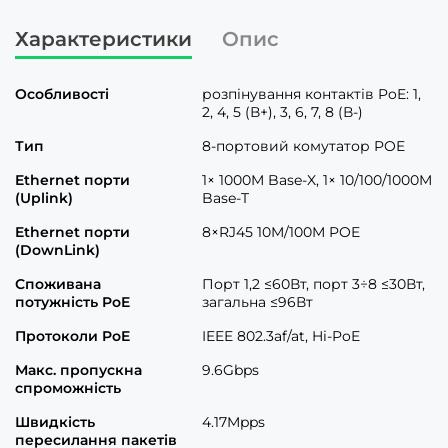
Характеристики
Опис
Особливості
розпінування контактів PoE: 1,
2, 4, 5 (В+), 3, 6, 7, 8 (В-)
Тип
8-портовий комутатор POE
Ethernet порти
1× 1000M Base-X, 1× 10/100/1000M
(Uplink)
Base-T
Ethernet порти
8×RJ45 10M/100M POE
(DownLink)
Споживана
Порт 1,2 ≤60Вт, порт 3÷8 ≤30Вт,
потужність PoE
загальна ≤96Вт
Протоколи PoE
IEEE 802.3af/at, Hi-PoE
Макс. пропускна
9.6Gbps
спроможність
Швидкість
4.17Mpps
пересилання пакетів