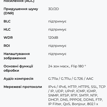
посилення (AGC)
Придушення шуму
3D/2D
(DNR)
BLC
підтримує
HLC
підтримує
WDR
120dB
ROI
підтримує
Налаштування
підтримує
зображення
Основні функції
24 зон маск., Flip 180 °
обробки
Аудіо компресія
G.711a / G.711u / G.726 / AAC
Мережеві протоколи
IPv4 / IPv6, HTTP, HTTPS, SSL, TCP
/ IP, UDP, UPnP, ICMP, IGMP,
SNMP, RTSP, RTP, SMTP, NTP,
DHCP, DNS, PPPOE, DDNS, FTP,
IP Filter, QoS, Bonjour, 802.1 x