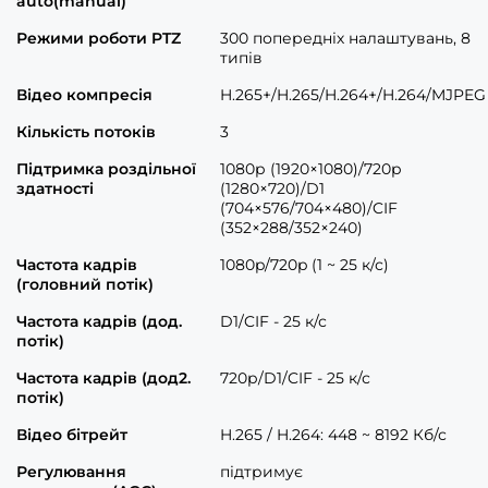
auto(manual)
Режими роботи PTZ
300 попередніх налаштувань, 8
типів
Відео компресія
H.265+/H.265/H.264+/H.264/MJPEG
Кількість потоків
3
Підтримка роздільної
1080р (1920×1080)/720р
здатності
(1280×720)/D1
(704×576/704×480)/CIF
(352×288/352×240)
Частота кадрів
1080p/720p (1 ~ 25 к/с)
(головний потік)
Частота кадрів (дод.
D1/CIF - 25 к/с
потік)
Частота кадрів (дод2.
720р/D1/CIF - 25 к/с
потік)
Відео бітрейт
H.265 / H.264: 448 ~ 8192 Кб/с
Регулювання
підтримує