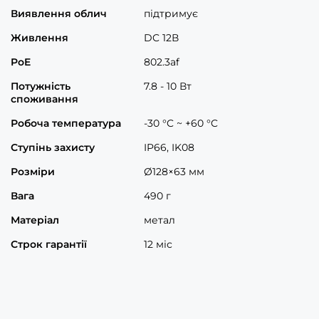
Виявлення облич
підтримує
Живлення
DC 12В
PoE
802.3af
Потужність
7.8 - 10 Вт
споживання
Робоча температура
-30 °C ~ +60 °C
Ступінь захисту
IP66, IK08
Розміри
Ø128×63 мм
Вага
490 г
Матеріал
метал
Строк гарантії
12 міс