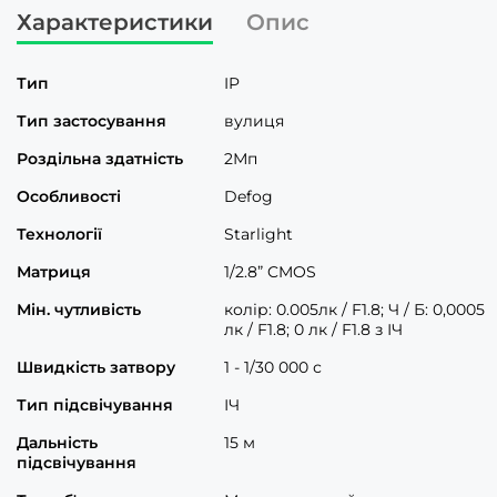
Характеристики
Опис
Тип
IP
Тип застосування
вулиця
Роздільна здатність
2Мп
Особливості
Defog
Технології
Starlight
Матриця
1/2.8” CMOS
Мін. чутливість
колір: 0.005лк / F1.8; Ч / Б: 0,0005
лк / F1.8; 0 лк / F1.8 з ІЧ
Швидкість затвору
1 - 1/30 000 с
Тип підсвічування
ІЧ
Дальність
15 м
підсвічування