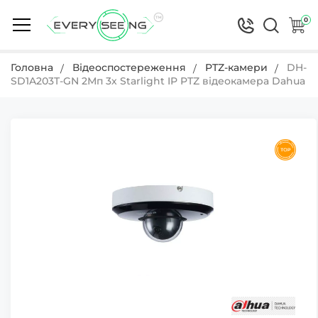
0
Головна
Відеоспостереження
PTZ-камери
DH-
SD1A203T-GN 2Мп 3х Starlight IP PTZ відеокамера Dahua