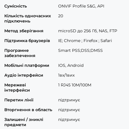
Сумісність
ONVIF Profile S&G, API
Кількість одночасних
20
підключень
Метод зберігання
microSD до 256 Гб, NAS, FTP
Підтримка браузерів
IE; Chrome ; Firefox ; Safari
Програмне
Smart PSS;DSS;DMSS
забезпечення
Мобільні платформи
IOS, Android
Аудіо інтерфейси
1вх/1вих
Мережеві
1 RJ45 10M/100M
інтерфейси
Перетин лінії
підтримує
Вторгнення в область
підтримує
Залишені / зниклі
підтримує
предмети