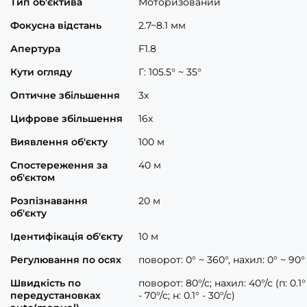
Тип об'єктива
Моторизований
Фокусна відстань
2.7~8.1 мм
Апертура
F1.8
Кути огляду
Г: 105.5° ~ 35°
Оптичне збільшення
3х
Цифрове збільшення
16x
Виявлення об'єкту
100 м
Спостереження за
40 м
об'єктом
Розпізнавання
20 м
об'єкту
Ідентифікація об'єкту
10 м
Регулювання по осях
поворот: 0° ~ 360°, нахил: 0° ~ 90°
Швидкість по
поворот: 80°/с; нахил: 40°/с (п: 0.1°
передустановках
- 70°/с; н: 0.1° - 30°/с)