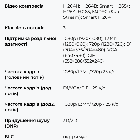
Відео компресія
H.264H; H.264B; Smart H.265+;
H.264; H.265; MJPEG (Sub
Stream); Smart H.264+
Кількість потоків
3
Підтримка роздільної
1080p (1920×1080); 1.3Mп
здатності
(1280×960); 720p (1280×720); D1
(704×576/704×480); VGA
(640×480); CIF
(352×288/352×240)
Частота кадрів
1080p/1.3Mп/720p 25 к/с
(головний потік)
Частота кадрів (дод.
D1/VGA/CIF - 25 к/с
потік)
Частота кадрів (дод2.
1080p/1.3Mп/720p - 25 к/с
потік)
Придушення шуму
3D/2D
(DNR)
BLC
підтримує