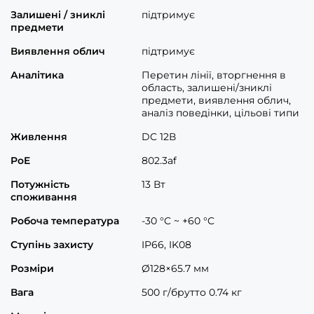
Залишені / зниклі
підтримує
предмети
Виявлення облич
підтримує
Аналітика
Перетин лінії, вторгнення в
область, залишені/зниклі
предмети, виявлення облич,
аналіз поведінки, цільові типи
Живлення
DC 12В
PoE
802.3af
Потужність
13 Вт
споживання
Робоча температура
-30 °C ~ +60 °C
Ступінь захисту
IP66, IK08
Розміри
Ø128×65.7 мм
Вага
500 г/брутто 0.74 кг