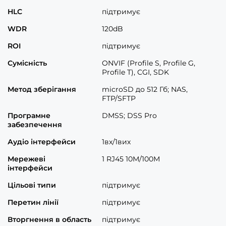
HLC
підтримує
WDR
120dB
ROI
підтримує
Сумісність
ONVIF (Profile S, Profile G,
Profile T), CGI, SDK
Метод зберігання
microSD до 512 Гб; NAS,
FTP/SFTP
Програмне
DMSS; DSS Pro
забезпечення
Аудіо інтерфейси
1вх/1вих
Мережеві
1 RJ45 10M/100M
інтерфейси
Цільові типи
підтримує
Перетин лінії
підтримує
Вторгнення в область
підтримує