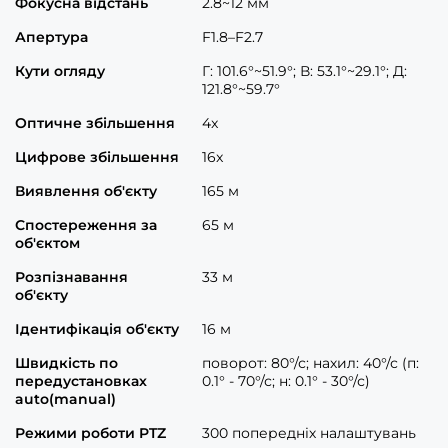
Фокусна відстань
2.8~12 мм
Апертура
F1.8–F2.7
Кути огляду
Г: 101.6°~51.9°; В: 53.1°~29.1°; Д:
121.8°~59.7°
Оптичне збільшення
4x
Цифрове збільшення
16x
Виявлення об'єкту
165 м
Спостереження за
65 м
об'єктом
Розпізнавання
33 м
об'єкту
Ідентифікація об'єкту
16 м
Швидкість по
поворот: 80°/с; нахил: 40°/с (п:
передустановках
0.1° - 70°/с; н: 0.1° - 30°/с)
auto(manual)
Режими роботи PTZ
300 попередніх налаштувань