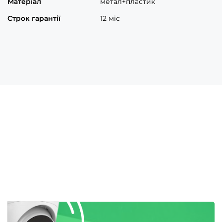
Матеріал
метал+пластик
Строк гарантії
12 міс