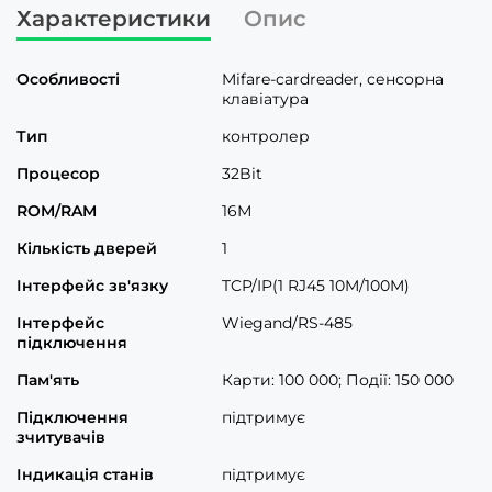
Характеристики
Опис
Особливості
Mifare-cardreader, cенсорна
клавіатура
Тип
контролер
Процесор
32Bit
ROM/RAM
16М
Кількість дверей
1
Інтерфейс зв'язку
TCP/IP(1 RJ45 10M/100M)
Інтерфейс
Wiegand/RS-485
підключення
Пам'ять
Карти: 100 000; Події: 150 000
Підключення
підтримує
зчитувачів
Індикація станів
підтримує