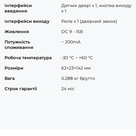
Інтерфейси
Датчик двері х 1, кнопка виходу
введення
х 1
Інтерфейси виходу
Реле х 1 (дверний замок)
Живлення
DC 9 - 15В
Потужність
~ 200mA
споживання
Робоча температура
-30 °C ~ +60 °C
Розміри
62×23×142 мм
Вага
0.288 кг брутто
Строк гарантії
24 міс