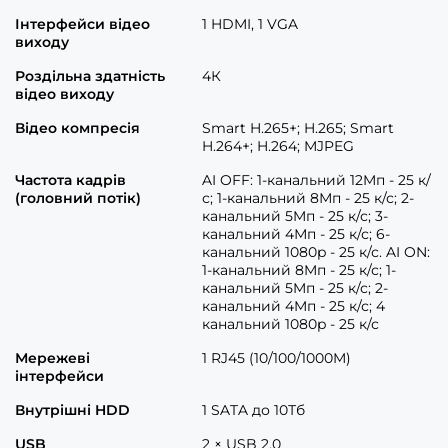
Інтерфейси відео
1 HDMI, 1 VGA
виходу
Роздільна здатність
4К
відео виходу
Відео компресія
Smart H.265+; H.265; Smart
H.264+; H.264; MJPEG
Частота кадрів
AI OFF: 1-канальний 12Mп - 25 к/
(головний потік)
с; 1-канальний 8Мп - 25 к/с; 2-
канальний 5Mп - 25 к/с; 3-
канальний 4Мп - 25 к/с; 6-
канальний 1080p - 25 к/с. AI ON:
1-канальний 8Mп - 25 к/с; 1-
канальний 5Mп - 25 к/с; 2-
канальний 4Mп - 25 к/с; 4
канальний 1080p - 25 к/с
Мережеві
1 RJ45 (10/100/1000M)
інтерфейси
Внутрішні HDD
1 SATA до 10Тб
USB
2 × USB 2.0