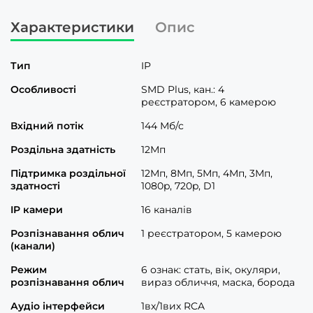
Характеристики
Опис
Тип
IP
Особливості
SMD Plus, кан.: 4
реєстратором, 6 камерою
Вхідний потік
144 Мб/с
Роздільна здатність
12Мп
Підтримка роздільної
12Мп, 8Мп, 5Мп, 4Мп, 3Мп,
здатності
1080p, 720p, D1
IP камери
16 каналів
Розпізнавання облич
1 реєстратором, 5 камерою
(канали)
Режим
6 ознак: стать, вік, окуляри,
розпізнавання облич
вираз обличчя, маска, борода
Аудіо інтерфейси
1вх/1вих RCA