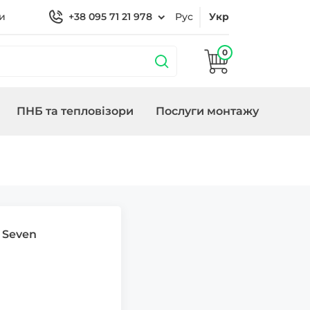
и
+38 095 71 21 978
Рус
Укр
0
ПНБ та тепловізори
Послуги монтажу
бладнання
охороною
Кронштейни
Замки/СКУД Smart
Генератори
Lock
 Seven