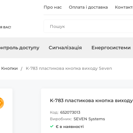
Про нас
Оплата і доставка
Контакт
нтроль доступу
Сигналізація
Енергосистеми
и
анелі
і
ри
чного
Реєстратори
Контролери/Зчитувачі
Охоронні сирени
Зарядні станції
Аксесуари для ПНБ
Мережеве о
Термінали
Управління 
Інвертори
Кнопки
K-783 пластикова кнопка виходу Seven
, адаптери
Карти, брелоки
K-783 пластикова кнопка виходу
Код:
652073013
Виробник:
SEVEN Systems
Є в наявності