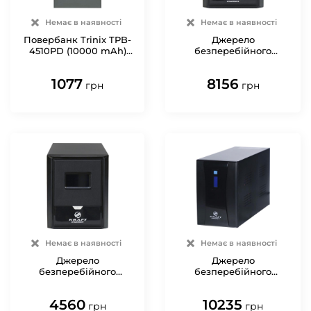
Немає в наявності
Немає в наявності
Повербанк Trinix TPB-
Джерело
4510PD (10000 mAh)
безперебійного
Grey
живлення KRF-
B2000VA/1200W(LCD)24V
1077
8156
UPS Kraft
грн
грн
Немає в наявності
Немає в наявності
Джерело
Джерело
безперебійного
безперебійного
живлення KRF-
живлення KRF-
B1000VA/600W(LCD)24V
3000VA/1800W(LCD) UPS
4560
10235
UPS Kraft
Kraft
грн
грн