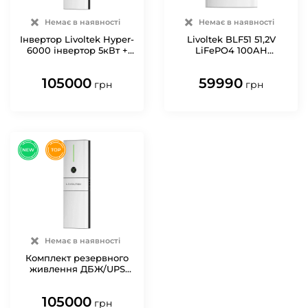
Немає в наявності
Немає в наявності
Інвертор Livoltek Hyper-
Livoltek BLF51 51,2V
6000 інвертор 5кВт +
LiFePO4 100AH
акумулятор Livoltek
(5120W*h) (акумулятор
BLF51 LiFePO4 51.2V 100A
для будинку, котла,
105000
59990
сонячних батарей)
грн
грн
Немає в наявності
Комплект резервного
живлення ДБЖ/UPS
Livoltek Hyper-6000
інвертор 5 кВт +
105000
акумулятор LiFePO4
грн