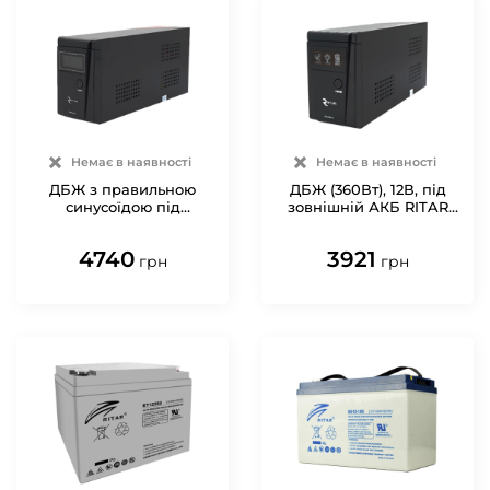
Немає в наявності
Немає в наявності
ДБЖ з правильною
ДБЖ (360Вт), 12В, під
синусоїдою під
зовнішній АКБ RITAR
зовнішній АКБ 12В
RTSW-600NL12 LED
RITAR RTSW-600ND12
4740
3921
LCD (360Вт)
грн
грн