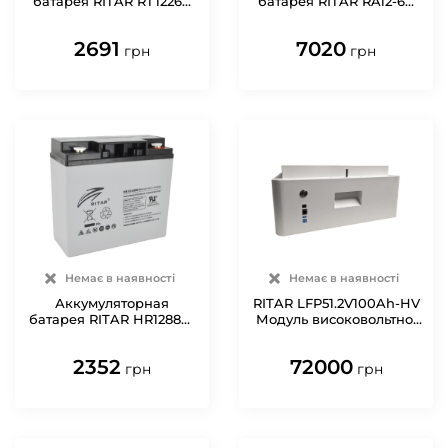
батарея RITAR RT12260
батарея RITAR RA12-60
AGM 12V 26 Ah
AGM 12V 60 Ah
2691
7020
грн
грн
Немає в наявності
Немає в наявності
Аккумуляторная
RITAR LFP51.2V100Ah-HV
батарея RITAR HR1288W
Модуль високовольтної
AGM 12V 22 Ah
батареї
2352
72000
грн
грн