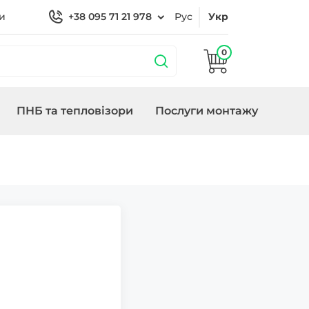
и
+38 095 71 21 978
Рус
Укр
0
ПНБ та тепловізори
Послуги монтажу
бладнання
охороною
Кронштейни
Замки/СКУД Smart
Генератори
Lock