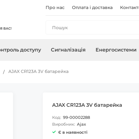
Про нас
Оплата і доставка
Контакт
нтроль доступу
Сигналізація
Енергосистеми
и
анелі
і
ри
чного
Реєстратори
Контролери/Зчитувачі
Охоронні сирени
Зарядні станції
Аксесуари для ПНБ
Мережеве о
Термінали
Управління 
Інвертори
AJAX CR123A 3V батарейка
, адаптери
Карти, брелоки
AJAX CR123A 3V батарейка
Код:
99-00002288
Виробник:
Ajax
Є в наявності