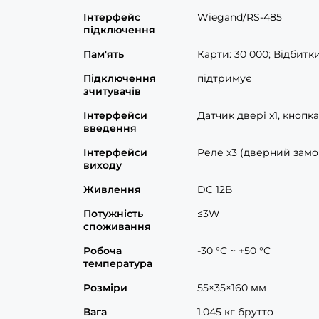
Інтерфейс
Wiegand/RS-485
підключення
Пам'ять
Карти: 30 000; Відбитки:
Підключення
підтримує
зчитувачів
Інтерфейси
Датчик двері x1, кнопка
введення
Інтерфейси
Реле x3 (дверний замок,
виходу
Живлення
DC 12В
Потужність
≤3W
споживання
Робоча
-30 °C ~ +50 °C
температура
Розміри
55×35×160 мм
Вага
1.045 кг брутто