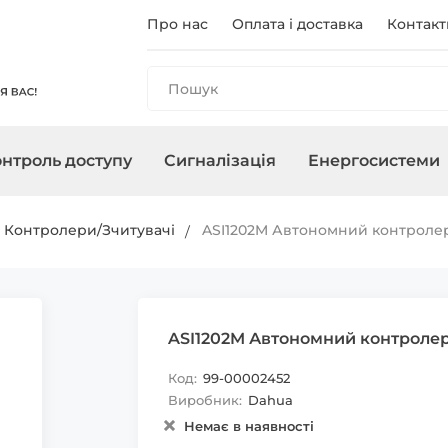
Про нас
Оплата і доставка
Контакт
нтроль доступу
Сигналізація
Енергосистеми
и
анелі
і
ри
чного
Реєстратори
Контролери/Зчитувачі
Охоронні сирени
Зарядні станції
Аксесуари для ПНБ
Мережеве о
Термінали
Управління 
Інвертори
Контролери/Зчитувачі
ASI1202M Автономний контроле
, адаптери
Карти, брелоки
ASI1202M Автономний контроле
Код:
99-00002452
Виробник:
Dahua
Немає в наявності