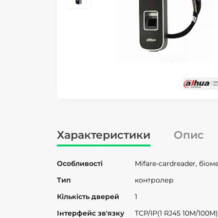
Характеристики
Опис
Особливості
Mifare-cardreader, біо
Тип
контролер
Кількість дверей
1
Інтерфейс зв'язку
TCP/IP(1 RJ45 10M/100M)