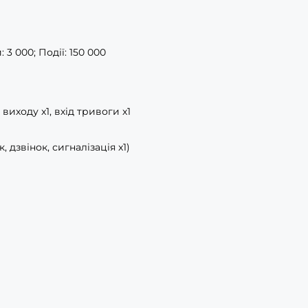
 3 000; Події: 150 000
 виходу x1, вхід тривоги x1
 дзвінок, сигналізація x1)