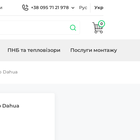
и
+38 095 71 21 978
Рус
Укр
0
ПНБ та тепловізори
Послуги монтажу
бладнання
охороною
Кронштейни
Замки/СКУД Smart
Генератори
р Dahua
Lock
р Dahua