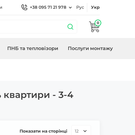
и
+38 095 71 21 978
Рус
Укр
0
ПНБ та тепловізори
Послуги монтажу
бладнання
охороною
Кронштейни
Замки/СКУД Smart
Генератори
Lock
квартири - 3-4
Показати на сторінці
12