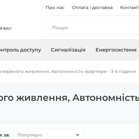
Про нас
Оплата і доставка
Контакт
нтроль доступу
Сигналізація
Енергосистеми
и
анелі
і
ри
чного
Реєстратори
Контролери/Зчитувачі
Охоронні сирени
Зарядні станції
Аксесуари для ПНБ
Мережеве о
Термінали
Управління 
Інвертори
зервного живлення, Автономність квартири - 3-4 години
, адаптери
Карти, брелоки
го живлення, Автономність 
 за:
Популярні