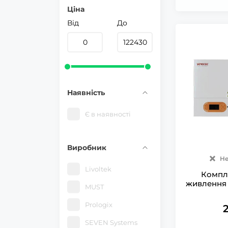
Ціна
Від
До
Наявність
Є в наявності
Виробник
Не
Livoltek
Компл
живлення 
MUST
PRO 1.6kW
12.8V
Prologix
SEVEN Systems