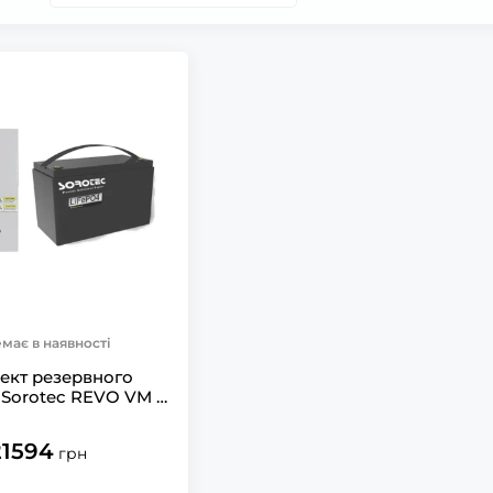
має в наявності
ект резервного
Sorotec REVO VM II
/12V з АКБ LiFePO4
/100Ah 1280Wh
21594
грн