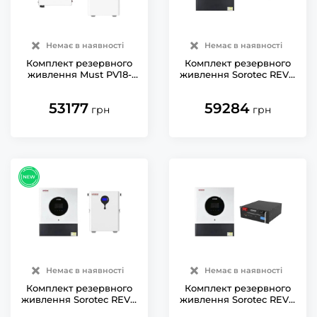
Немає в наявності
Немає в наявності
Комплект резервного
Комплект резервного
живлення Must PV18-
живлення Sorotec REVO
3524 VPM ll Wi-Fi з АКБ
VM IV 6kW/48V Wi-Fi з
LiFePO4 25.6V/200Ah
АКБ LiFePO4 51.2V/100Ah
53177
59284
5120Wh
грн
грн
Немає в наявності
Немає в наявності
Комплект резервного
Комплект резервного
живлення Sorotec REVO
живлення Sorotec REVO
VM IV 6kW/48V Wi-Fi з
VM IV 11kW/48V з АКБ