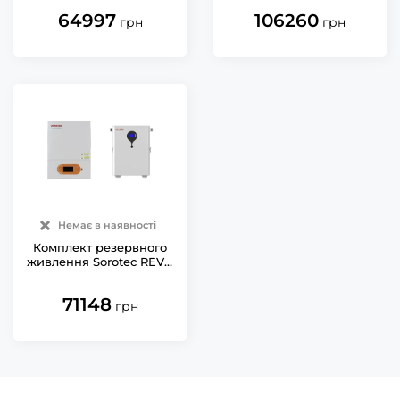
АКБ LiFePO4 51.2V/100Ah
LiFePO4 51.2V/100Ah
64997
106260
wall
5120Wh
грн
грн
Немає в наявності
Комплект резервного
живлення Sorotec REVO
VM II PRO 3.5kW/24V Wi-
Fi з АКБ LiFePO4
71148
25.6V/200Ah 5120Wh
грн